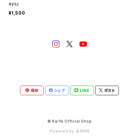
ays』
¥1,500
保存
シェア
LINE
ポスト
© KaiYa Official Shop
Powered by